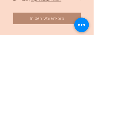
In den Warenkorb
Kontakt:
STADTBUUR
Wettsteinstrasse 6
4125 Riehen
Tel.:
061 229 94 00
Mail: info(a)stadtbuur.ch
Folge uns:
Öffnungszeiten