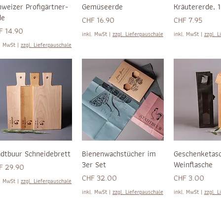
hweizer Profigärtner-
Gemüseerde
Kräutererde, 1
de
Preis
Preis
CHF 16.90
CHF 7.95
is
F 14.90
inkl. MwSt
|
zzgl. Lieferpauschale
inkl. MwSt
|
zzgl. L
l. MwSt
|
zzgl. Lieferpauschale
adtbuur Schneidebrett
Bienenwachstücher im
Geschenketas
3er Set
Weinflasche
is
F 29.90
Preis
Preis
CHF 32.00
CHF 3.00
l. MwSt
|
zzgl. Lieferpauschale
inkl. MwSt
|
zzgl. Lieferpauschale
inkl. MwSt
|
zzgl. L