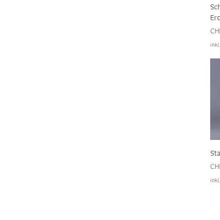
Sc
Er
Pre
CH
ink
St
Pre
CH
ink