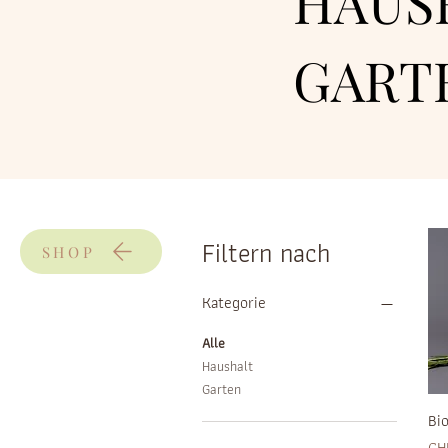
HAUS
GART
Filtern nach
SHOP
Kategorie
Alle
Haushalt
Garten
Bi
Pre
CH