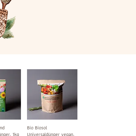
nd
Bio Biosol
ünger, 1kg
Universaldünger vegan,