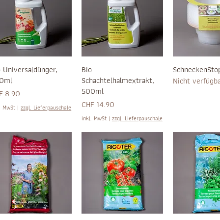
o Universaldünger,
Bio
SchneckenSto
0ml
Schachtelhalmextrakt,
Nicht verfügb
500ml
is
F 8.90
Preis
CHF 14.90
l. MwSt
|
zzgl. Lieferpauschale
inkl. MwSt
|
zzgl. Lieferpauschale