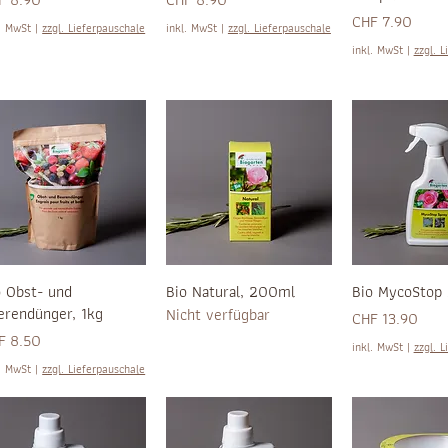
Preis
CHF 7.90
l. MwSt
|
zzgl. Lieferpauschale
inkl. MwSt
|
zzgl. Lieferpauschale
inkl. MwSt
|
zzgl. L
o Obst- und
Bio Natural, 200ml
Bio MycoStop 
erendünger, 1kg
Nicht verfügbar
Preis
CHF 13.90
is
F 8.50
inkl. MwSt
|
zzgl. L
l. MwSt
|
zzgl. Lieferpauschale