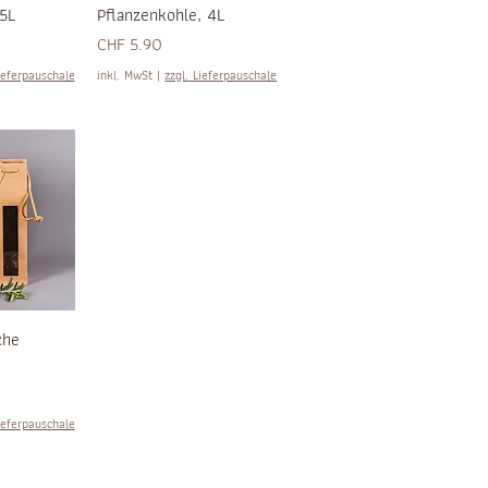
5L
Pflanzenkohle, 4L
Preis
CHF 5.90
ieferpauschale
inkl. MwSt
|
zzgl. Lieferpauschale
che
ieferpauschale