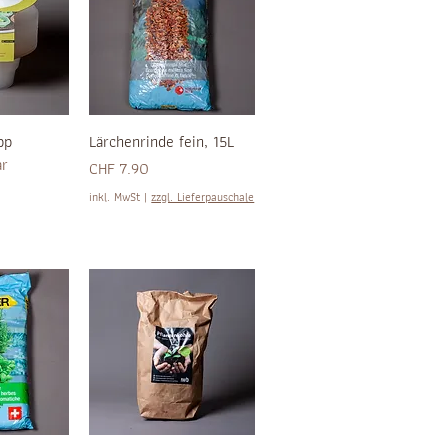
pp
Lärchenrinde fein, 15L
ar
Preis
CHF 7.90
inkl. MwSt
|
zzgl. Lieferpauschale