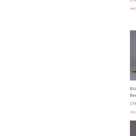
ink
Bi
Be
Pre
CH
ink