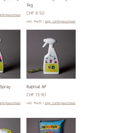
1kg
Preis
CHF 8.50
ieferpauschale
inkl. MwSt
|
zzgl. Lieferpauschale
Spray
Rapisal AF
Preis
CHF 13.90
ieferpauschale
inkl. MwSt
|
zzgl. Lieferpauschale