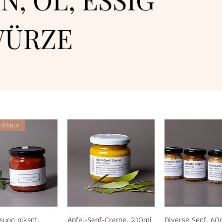
WÜRZE
dtbuur
ugo pikant,
Apfel-Senf-Creme, 210ml
Diverse Senf, 60