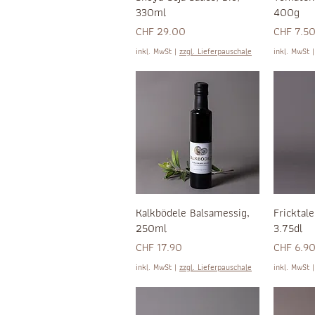
330ml
400g
Preis
Preis
CHF 29.00
CHF 7.5
inkl. MwSt
|
zzgl. Lieferpauschale
inkl. MwSt
Kalkbödele Balsamessig,
Fricktale
250ml
3.75dl
Preis
Preis
CHF 17.90
CHF 6.9
inkl. MwSt
|
zzgl. Lieferpauschale
inkl. MwSt