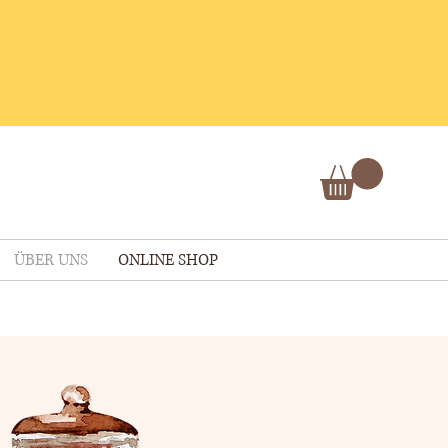
Preis
CHF 1.90
inkl. MwSt
|
zzgl. Lieferpauschale
ÜBER UNS
ONLINE SHOP