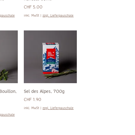
Preis
CHF 5.00
rpauschale
inkl. MwSt
|
zzgl. Lieferpauschale
Bouillon,
Sel des Alpes, 700g
Preis
CHF 1.90
inkl. MwSt
|
zzgl. Lieferpauschale
rpauschale