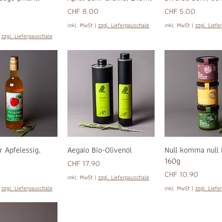
Preis
Preis
CHF 8.00
CHF 5.00
0
inkl. MwSt
|
zzgl. Lieferpauschale
inkl. MwSt
|
zzgl. Liefe
|
zzgl. Lieferpauschale
r Apfelessig,
Aegaio Bio-Olivenöl
Null komma null 
160g
Preis
CHF 17.90
Preis
0
CHF 10.90
inkl. MwSt
|
zzgl. Lieferpauschale
|
zzgl. Lieferpauschale
inkl. MwSt
|
zzgl. Liefe