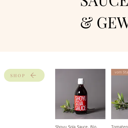
& GE
vom Sta
SHOP
Shoyu Soja Sauce, Bio,
Tomatens