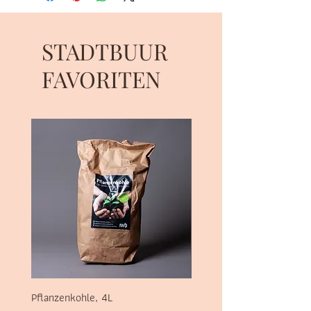
STADTBUUR
FAVORITEN
Pflanzenkohle, 4L
Sel des Alpes, 700g