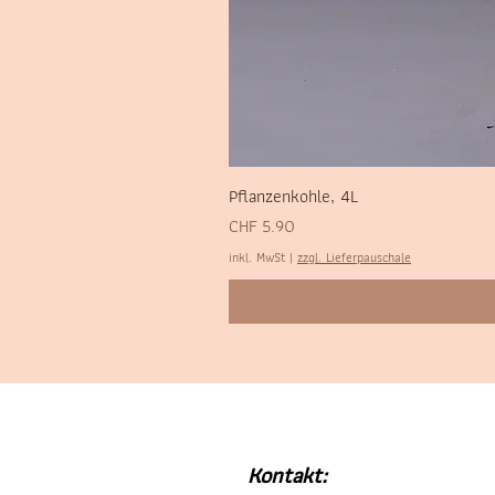
Pflanzenkohle, 4L
Preis
CHF 5.90
inkl. MwSt
|
zzgl. Lieferpauschale
Kontakt: