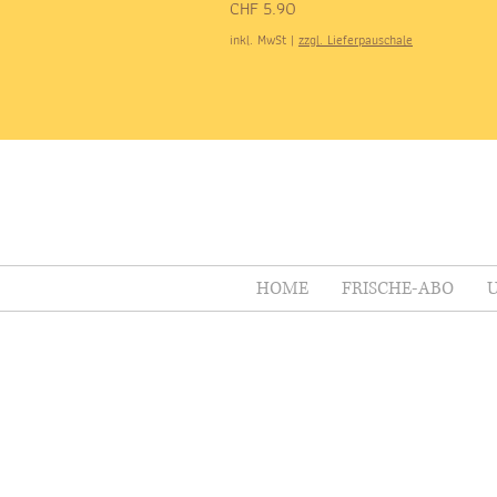
Preis
CHF 5.90
inkl. MwSt
|
zzgl. Lieferpauschale
HOME
FRISCHE-ABO
U