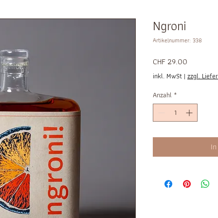
Ngroni
Artikelnummer: 338
Preis
CHF 29.00
inkl. MwSt
|
zzgl. Lief
Anzahl
*
In