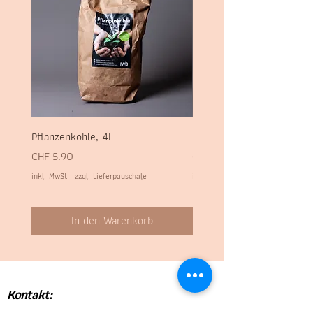
Pflanzenkohle, 4L
Sel des Alpes, 700g
Preis
Preis
CHF 5.90
CHF 1.90
inkl. MwSt
|
zzgl. Lieferpauschale
inkl. MwSt
In den Warenkorb
Kontakt: