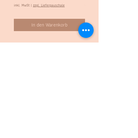
inkl. MwSt
|
zzgl. Lieferpauschale
inkl. MwSt
In den Warenkorb
Kontakt:
STADTBUUR
Wettsteinstrasse 6
4125 Riehen
Tel.:
061 229 94 00
Mail: info(a)stadtbuur.ch
Folge uns:
Öffnungszeiten