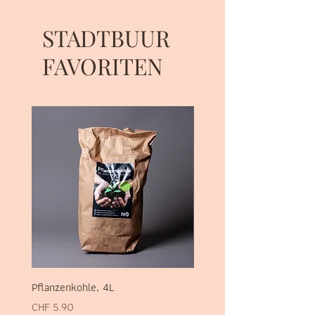
STADTBUUR
FAVORITEN
Pflanzenkohle, 4L
Sel des Alpes, 700g
Preis
Preis
CHF 5.90
CHF 1.90