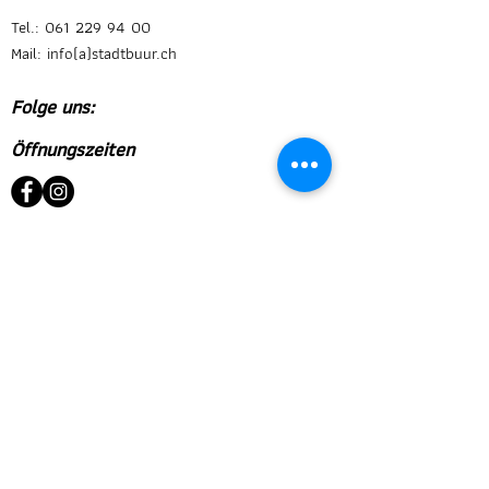
Tel.:
061 229 94 00
Mail: info(a)stadtbuur.ch
Folge uns:
Öffnungszeiten
Montag bis Freitag
08.30 - 18.00
Uhr
Samstag
08.00 - 16.00
Uhr
Sonntag
Geschlossen
Während den Schulferien bleibt der Laden am