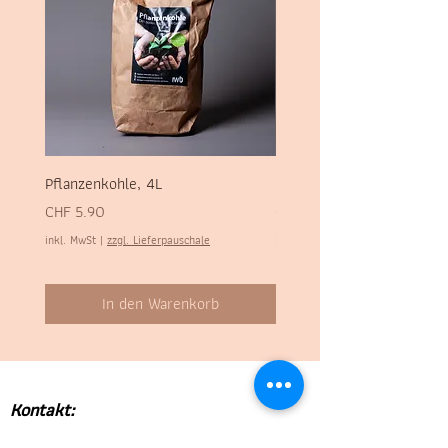
Pflanzenkohle, 4L
Sel des Alpes, 700g
Preis
Preis
CHF 5.90
CHF 1.90
inkl. MwSt
|
zzgl. Lieferpauschale
inkl. MwSt
In den Warenkorb
Kontakt:
STADTBUUR