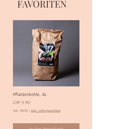
FAVORITEN
Pflanzenkohle, 4L
Sel des Alpes, 700g
Preis
Preis
CHF 5.90
CHF 1.90
inkl. MwSt
|
zzgl. Lieferpauschale
inkl. MwSt
In den Warenkorb