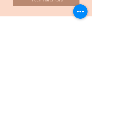
Kontakt:
STADTBUUR
Wettsteinstrasse 6
4125 Riehen
Tel.:
061 229 94 00
Mail: info(a)stadtbuur.ch
Folge uns:
Öffnungszeiten
Montag bis Freitag
08.30 - 18.00
Uhr